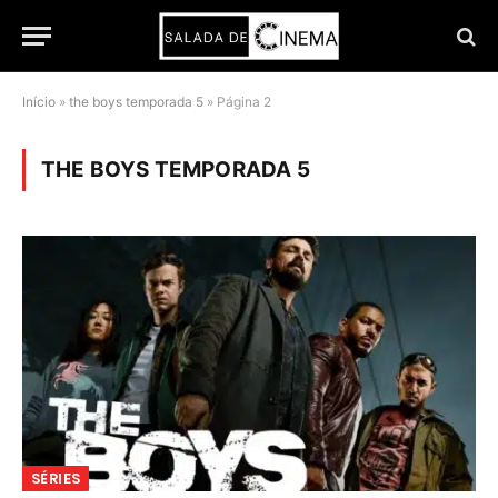
Início
»
the boys temporada 5
»
Página 2
THE BOYS TEMPORADA 5
SÉRIES