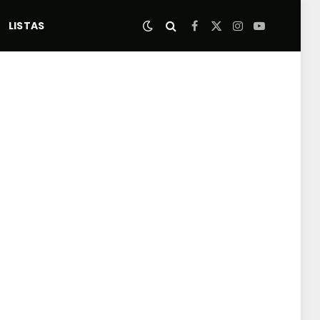
LISTAS
Facebook
X
Instagram
YouTube
(Twitter)