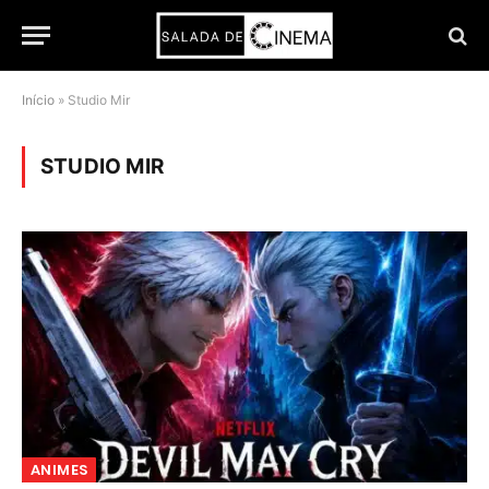
Início
»
Studio Mir
STUDIO MIR
ANIMES