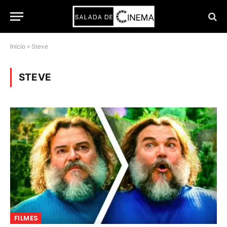
Início
»
Steve
STEVE
FILMES