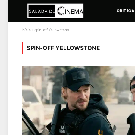
CRITICA
Início
»
spin-off Yellowstone
SPIN-OFF YELLOWSTONE