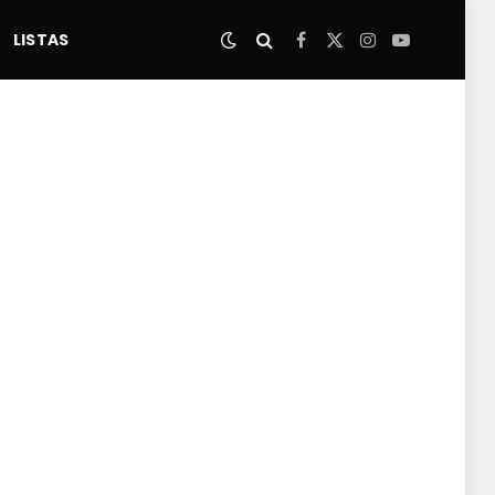
LISTAS
Facebook
X
Instagram
YouTube
(Twitter)