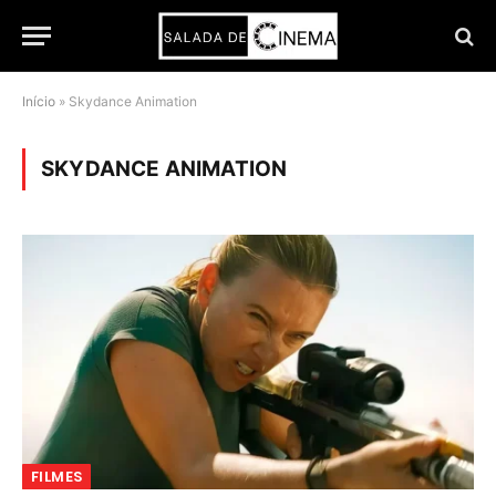
Início
»
Skydance Animation
SKYDANCE ANIMATION
FILMES