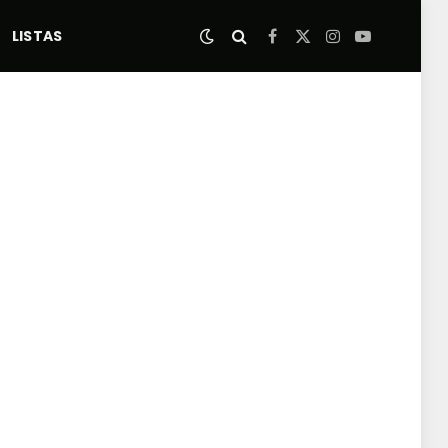
LISTAS
Facebook
X
Instagram
YouTube
(Twitter)