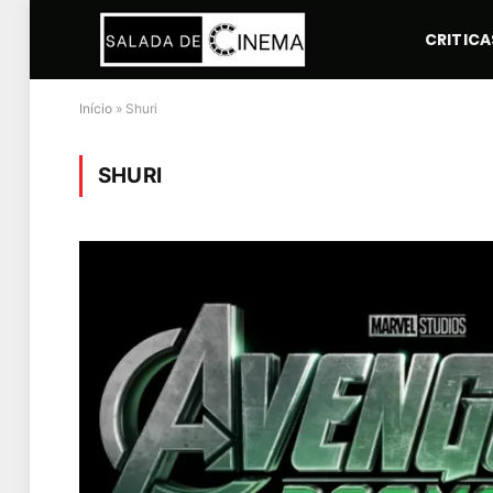
CRITICA
Início
»
Shuri
SHURI