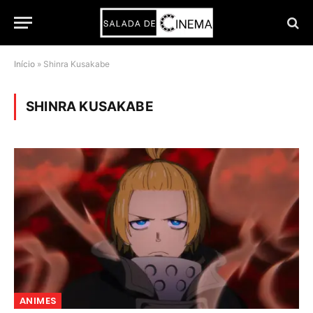
Início
»
Shinra Kusakabe
SHINRA KUSAKABE
ANIMES