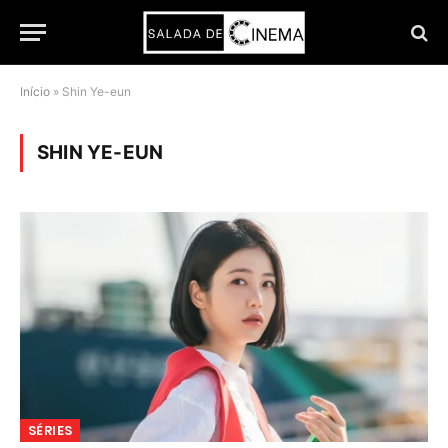
Início
»
Shin Ye-eun
SHIN YE-EUN
SÉRIES