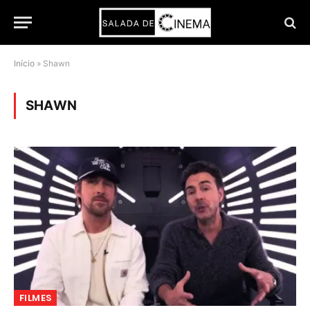
Início
»
Shawn
SHAWN
FILMES