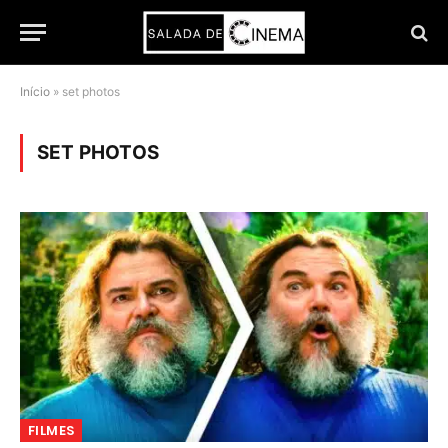
Início
»
set photos
SET PHOTOS
FILMES