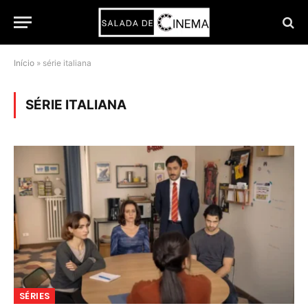
Início
»
série italiana
SÉRIE ITALIANA
SÉRIES