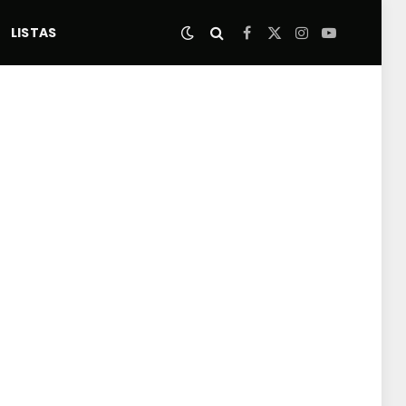
LISTAS
Facebook
X
Instagram
YouTube
(Twitter)