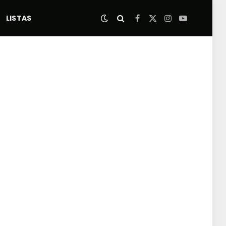
LISTAS
Facebook
X
Instagram
YouTube
(Twitter)