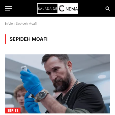
Início
»
Sepideh Moafi
SEPIDEH MOAFI
SÉRIES