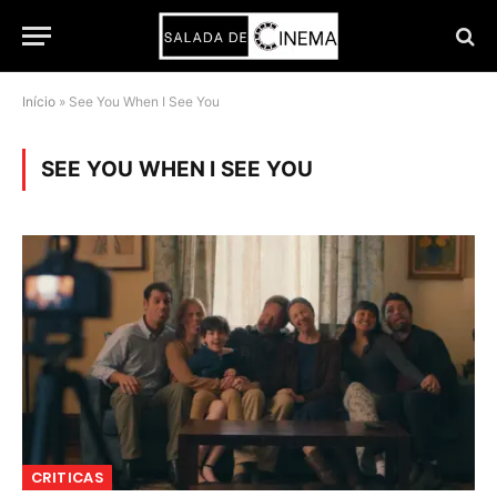
Início
»
See You When I See You
SEE YOU WHEN I SEE YOU
CRITICAS