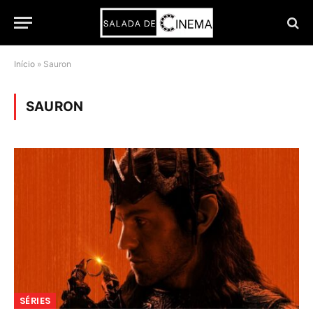
Início
»
Sauron
SAURON
SÉRIES