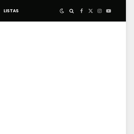
LISTAS
Facebook
X
Instagram
YouTube
(Twitter)