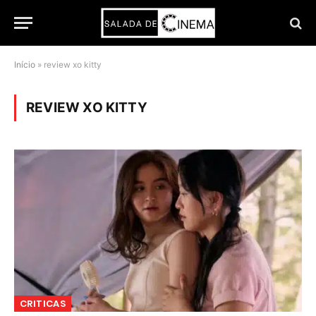
Início
»
review xo kitty
REVIEW XO KITTY
CRITICAS