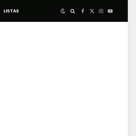
LISTAS
Facebook
X
Instagram
YouTube
(Twitter)