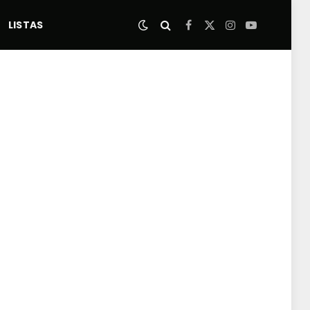
LISTAS
Facebook
X
Instagram
YouTube
(Twitter)