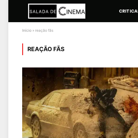
CRITICA
Início
»
reação fãs
REAÇÃO FÃS