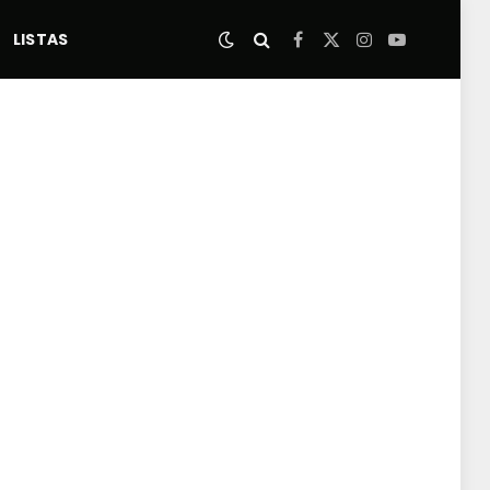
LISTAS
Facebook
X
Instagram
YouTube
(Twitter)