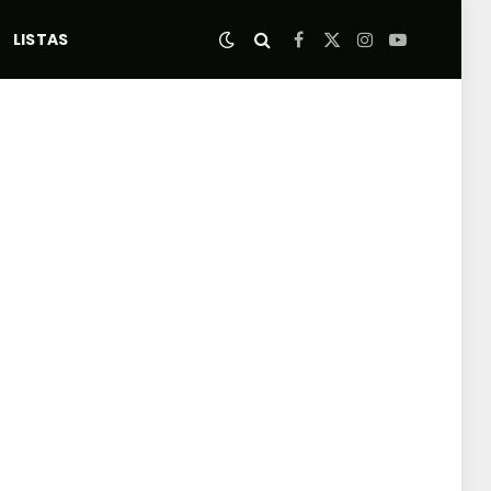
LISTAS
Facebook
X
Instagram
YouTube
(Twitter)