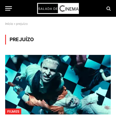
Início
»
prejuízo
PREJUÍZO
FILMES