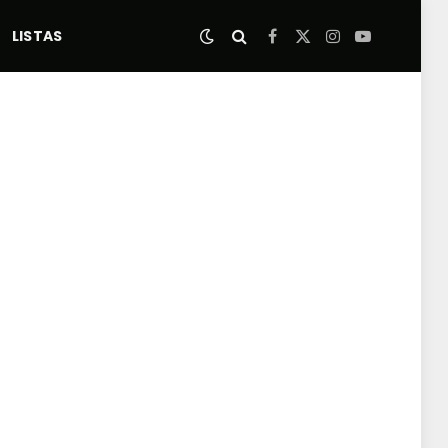
LISTAS
Facebook
X
Instagram
YouTube
(Twitter)