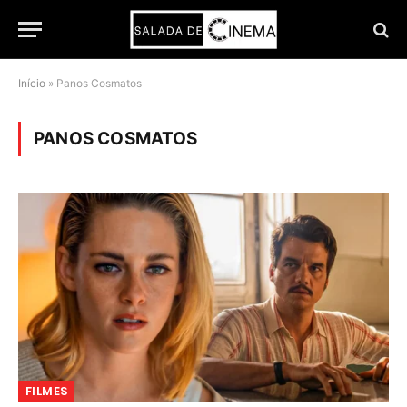
Início
»
Panos Cosmatos
PANOS COSMATOS
FILMES