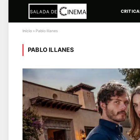
CRITICA
Início
»
Pablo Illanes
PABLO ILLANES