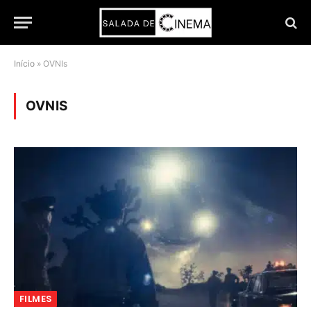
Início
»
OVNIs
OVNIS
FILMES