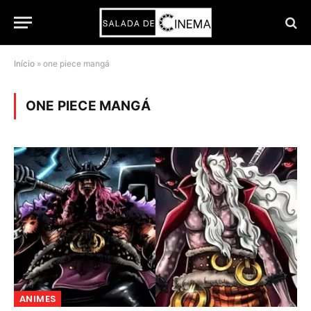
Início
»
one piece mangá
ONE PIECE MANGÁ
ANIMES