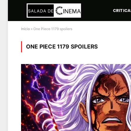
CRITICA
Início
»
One Piece 1179 spoilers
ONE PIECE 1179 SPOILERS