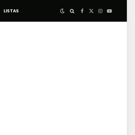
LISTAS
Facebook
X
Instagram
YouTube
(Twitter)