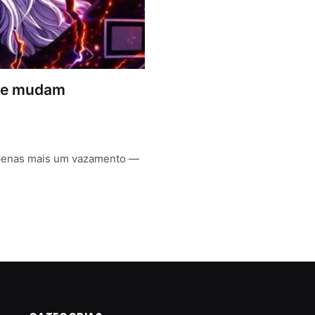
u e mudam
 apenas mais um vazamento —