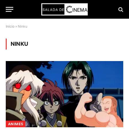
Início
»
Ninku
NINKU
ANIMES