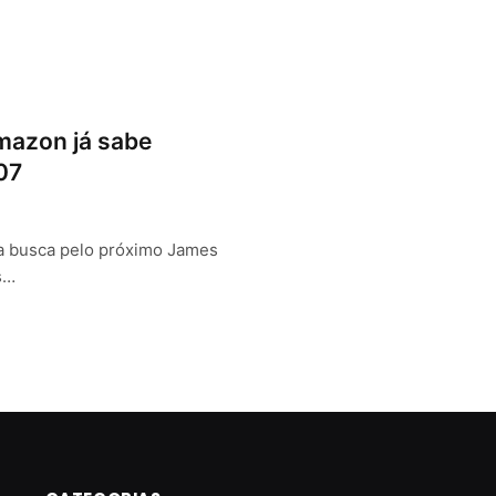
mazon já sabe
07
a busca pelo próximo James
s…