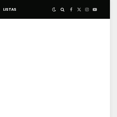
LISTAS
Facebook
X
Instagram
YouTube
(Twitter)