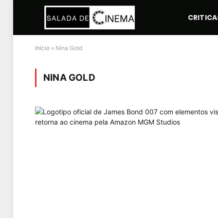
CRITICA
Início
»
Nina Gold
NINA GOLD