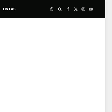
LISTAS
Facebook
X
Instagram
YouTube
(Twitter)