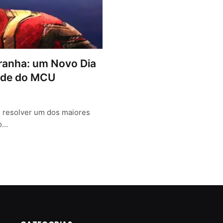
ranha: um Novo Dia
dade do MCU
 resolver um dos maiores
do…