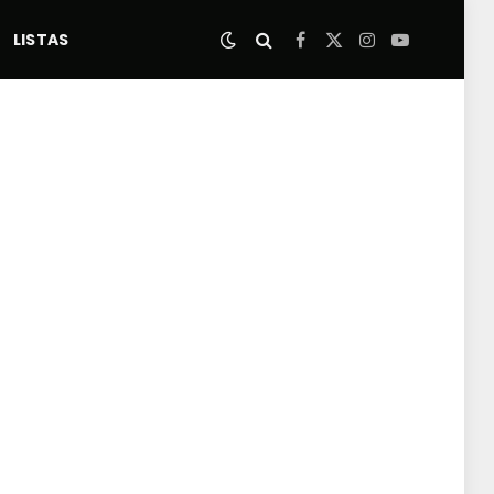
LISTAS
Facebook
X
Instagram
YouTube
(Twitter)