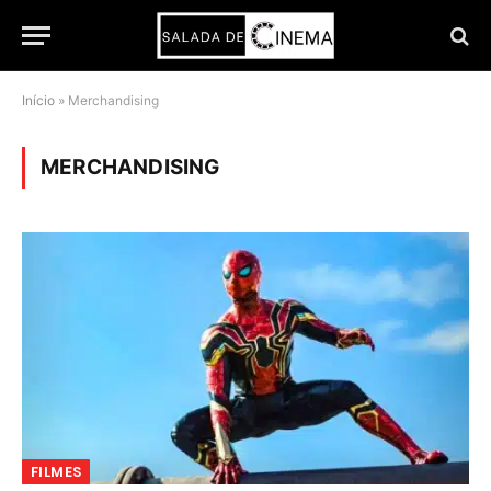
Início
»
Merchandising
MERCHANDISING
FILMES