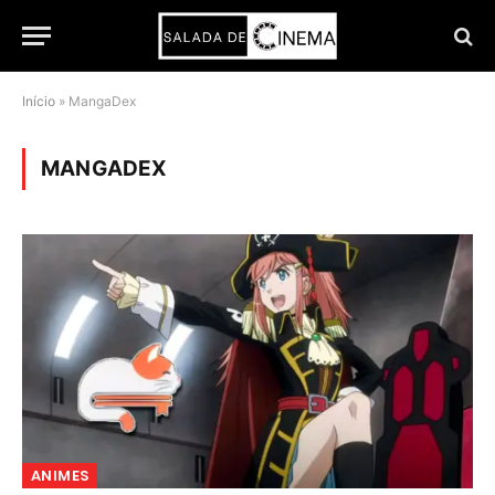
Início
»
MangaDex
MANGADEX
ANIMES