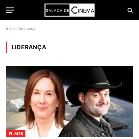
Início
»
liderança
LIDERANÇA
FILMES