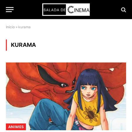
Início
»
kurama
KURAMA
ANIMES