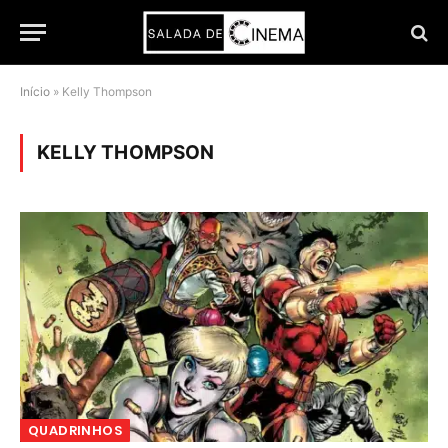
Início
»
Kelly Thompson
KELLY THOMPSON
QUADRINHOS