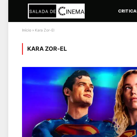
CRITICA
Início
»
Kara Zor-El
KARA ZOR-EL