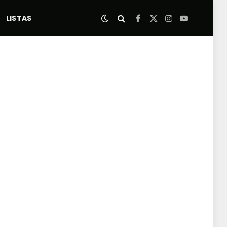
LISTAS
Facebook
X
Instagram
YouTube
(Twitter)