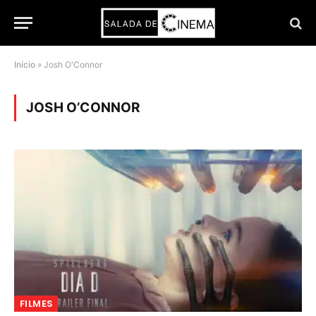
Início
»
Josh O'Connor
JOSH O’CONNOR
FILMES