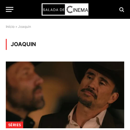
Início
»
Joaquin
JOAQUIN
SÉRIES