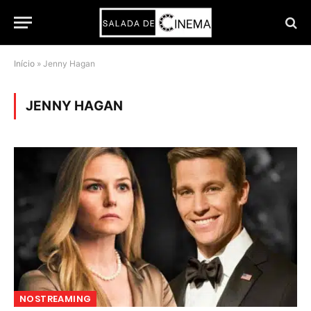
Início
»
Jenny Hagan
JENNY HAGAN
NOSTREAMING