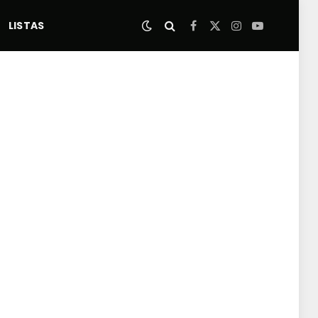
LISTAS
Facebook
X
Instagram
YouTube
(Twitter)