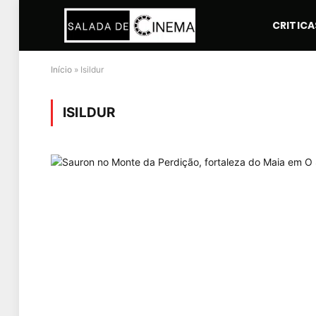
CRITICA
Início
»
Isildur
ISILDUR