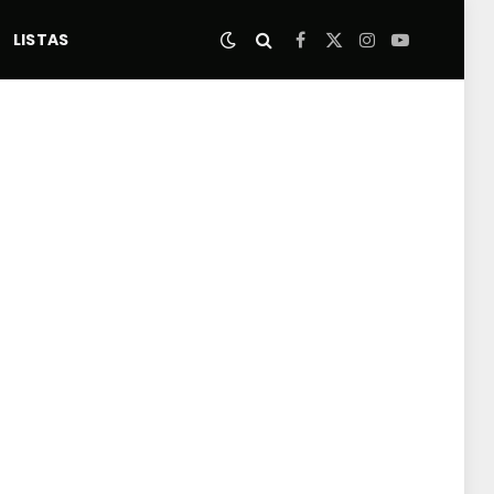
LISTAS
Facebook
X
Instagram
YouTube
(Twitter)