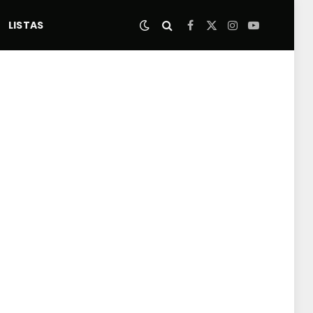
LISTAS
Facebook
X
Instagram
YouTube
(Twitter)