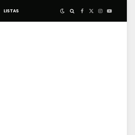
LISTAS
Facebook
X
Instagram
YouTube
(Twitter)