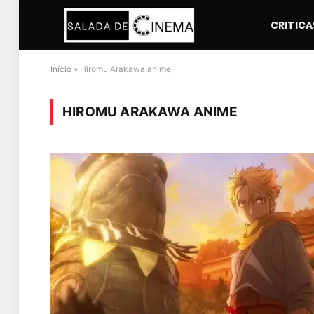
CRITICA
Início
»
Hiromu Arakawa anime
HIROMU ARAKAWA ANIME