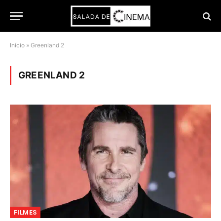
Início
»
Greenland 2
GREENLAND 2
FILMES