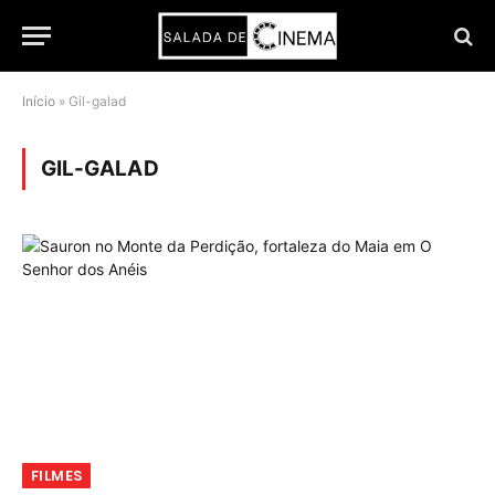
Início
»
Gil-galad
GIL-GALAD
FILMES